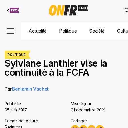
Aller au
contenu
Actualité
Politique
Société
Cult
POLITIQUE
Sylviane Lanthier vise la
continuité à la FCFA
Par
Benjamin Vachet
Publié le
Mise à jour
05 juin 2017
01 décembre 2021
Temps de lecture
Partager
5 minutes