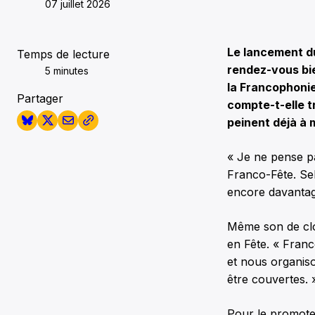
07 juillet 2026
Le lancement du 
Temps de lecture
rendez-vous bie
5 minutes
la Francophonie
Partager
compte-t-elle t
peinent déjà à m
« Je ne pense pa
Franco-Fête. Sel
encore davantage
Même son de clo
en Fête. « Franc
et nous organis
être couvertes. 
Pour le promote