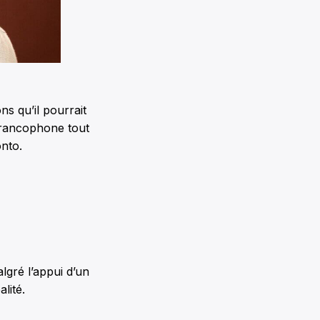
ns qu’il pourrait
 francophone tout
onto.
lgré l’appui d’un
lité.