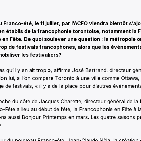
Franco-été, le 11 juillet, par l’ACFO viendra bientôt s’aj
n établis de la francophonie torontoise, notamment la 
 en Fête. De quoi soulever une question : la métropole 
rop de festivals francophones, alors que les événement
obiliser les festivaliers?
s qu’il y en ait trop », affirme José Bertrand, directeur gén
on lui, si l’on compare Toronto à une ville comme Ottawa, 
 de festivals, « il y a de la place pour d’autres événements
che du côté de Jacques Charette, directeur général de la
o-Fête a lieu au début de l’été, la Francophonie en Fête à l
ons aussi Bonjour Printemps en mars. Les quatre saisons p
»
ur du nouveau Franco-été, Jean-Claude N’da, la création 