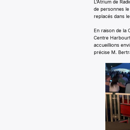
L’Atrium de Radi
de personnes le 
replacés dans leu
En raison de la 
Centre Harbourf
accueillions env
précise M. Bertr