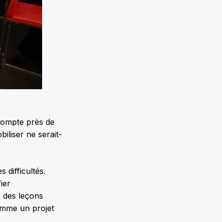
 compte près de
liser ne serait-
 difficultés.
ier
r des leçons
comme un projet