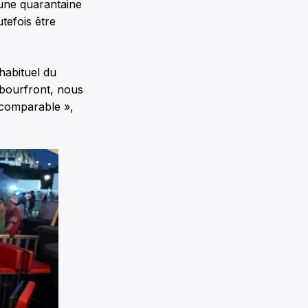
 une quarantaine
tefois être
 habituel du
bourfront, nous
t comparable »,