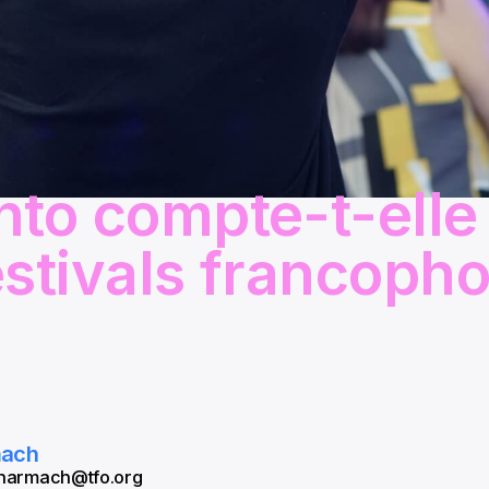
nto compte-t-elle
estivals francoph
mach
 aharmach@tfo.org