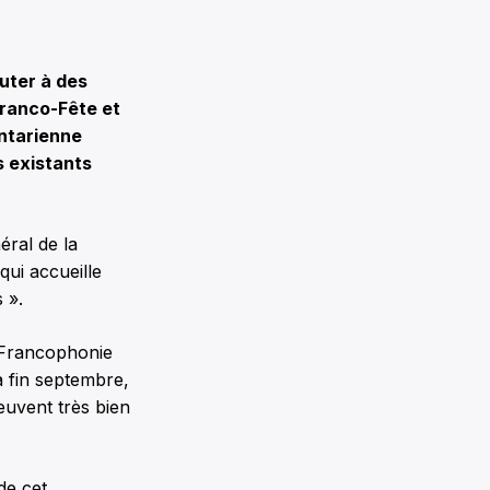
outer à des
Franco-Fête et
ontarienne
s existants
éral de la
qui accueille
 ».
 Francophonie
a fin septembre,
euvent très bien
de cet