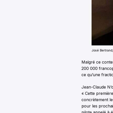
José Bertrand
Malgré ce contex
200 000 francop
ce qu’une fracti
Jean-Claude N’da
« Cette première 
concrètement les 
pour les prochain
pilote appelé à 