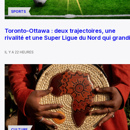
SPORTS
Toronto-Ottawa : deux trajectoires, une
rivalité et une Super Ligue du Nord qui grandi
IL Y A 22 HEURES
CULTURE