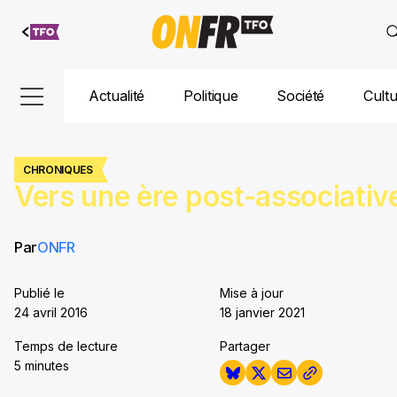
Aller au
contenu
Actualité
Politique
Société
Cult
CHRONIQUES
Vers une ère post-associativ
Par
ONFR
Publié le
Mise à jour
24 avril 2016
18 janvier 2021
Temps de lecture
Partager
5 minutes