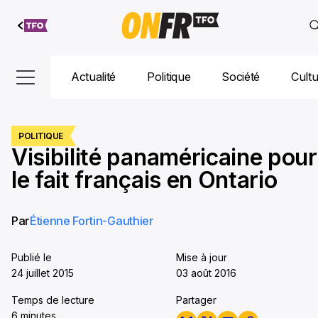
Aller au
contenu
Actualité
Politique
Société
Cult
POLITIQUE
Visibilité panaméricaine pour
le fait français en Ontario
Par
Étienne Fortin-Gauthier
Publié le
Mise à jour
24 juillet 2015
03 août 2016
Temps de lecture
Partager
6 minutes