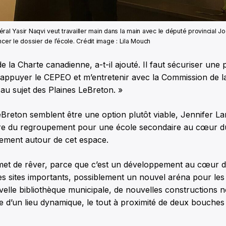
ral Yasir Naqvi veut travailler main dans la main avec le député provincial J
ncer le dossier de l’école. Crédit image : Lila Mouch
de la Charte canadienne, a-t-il ajouté. Il faut sécuriser une 
is appuyer le CEPEO et m’entretenir avec la Commission de la
au sujet des Plaines LeBreton. »
eBreton semblent être une option plutôt viable, Jennifer L
re du regroupement pour une école secondaire au cœur du 
uement autour de cet espace.
rmet de rêver, parce que c’est un développement au cœur du
es sites importants, possiblement un nouvel aréna pour le
velle bibliothèque municipale, de nouvelles constructions n
e d’un lieu dynamique, le tout à proximité de deux bouches 