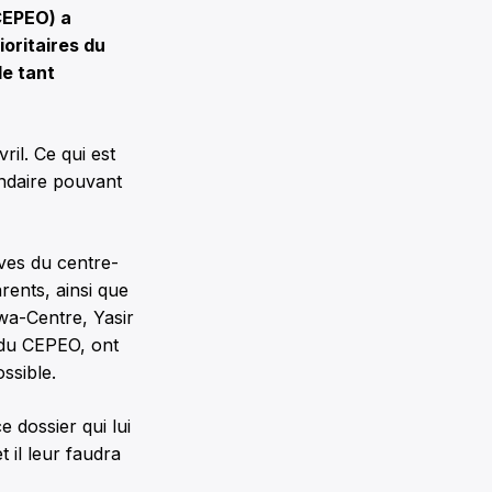
(CEPEO) a
oritaires du
le tant
il. Ce qui est
ndaire pouvant
èves du centre-
rents, ainsi que
wa-Centre, Yasir
e du CEPEO, ont
ssible.
 dossier qui lui
 il leur faudra