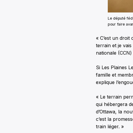
Le député fédé
pour faire ava
« C’est un droit 
terrain et je va
nationale (CCN) 
Si Les Plaines L
famille et memb
explique l’engo
« Le terrain pe
qui hébergera d
d’Ottawa, la nou
c’est la promess
train léger. »