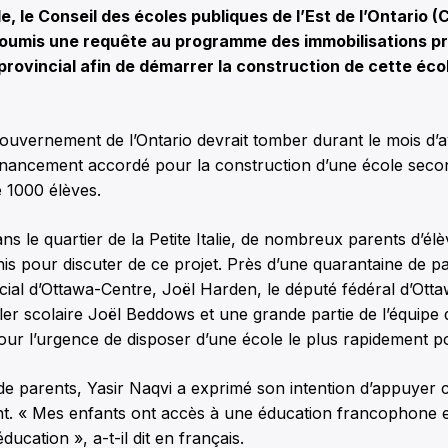
, le Conseil des écoles publiques de l’Est de l’Ontario 
soumis une requête au programme des immobilisations pri
ovincial afin de démarrer la construction de cette éco
uvernement de l’Ontario devrait tomber durant le mois d’avr
financement accordé pour la construction d’une école seco
e 1000 élèves.
ans le quartier de la Petite Italie, de nombreux parents d’él
unis pour discuter de ce projet. Près d’une quarantaine de pa
cial d’Ottawa-Centre, Joël Harden, le député fédéral d’Otta
ller scolaire Joël Beddows et une grande partie de l’équip
our l’urgence de disposer d’une école le plus rapidement po
de parents, Yasir Naqvi a exprimé son intention d’appuyer ce
nt. « Mes enfants ont accès à une éducation francophone et
ducation », a-t-il dit en français.