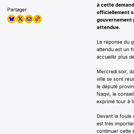
à cette demande
Partager
officiellement 
gouvernement pr
attendue.
La réponse du go
attendu est un 
accueillir plus d
Mercredi soir, d
ville se sont ré
le député provin
Naqvi, le consei
exprimé tour à t
Devant la foule 
est très importa
continuer cette é