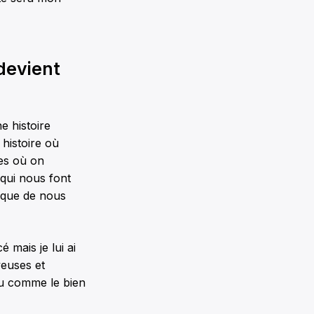
devient
e histoire
 histoire où
es où on
qui nous font
isque de nous
 mais je lui ai
yeuses et
eu comme le bien