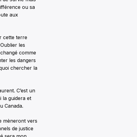
différence ou sa
oute aux
 cette terre
 Oublier les
it changé comme
nter les dangers
rquoi chercher la
aurent. C’est un
 la guidera et
au Canada.
me mèneront vers
els de justice
rté sera mon