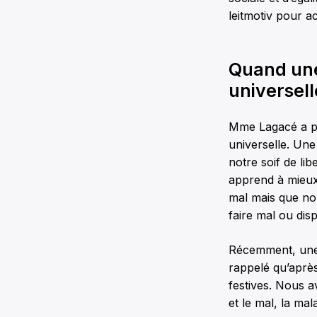
leitmotiv pour a
Quand une
universell
Mme Lagacé a pu
universelle. Une 
notre soif de l
apprend à mieux
mal mais que nou
faire mal ou disp
Récemment, une co
rappelé qu’après
festives. Nous a
et le mal, la ma