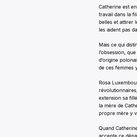
Catherine est en
travail dans la f
belles et attire
les aident pas d
Mais ce qui disti
l’obsession, qu
d’origine polona
de ces femmes y
Rosa Luxembourg
révolutionnaire
extension sa fil
la mère de Cathe
propre mère y voi
Quand Catherine
accepte ce dépar