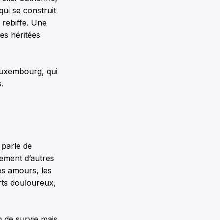
qui se construit
a rebiffe. Une
mes héritées
Luxembourg, qui
.
 parle de
lement d’autres
es amours, les
rts douloureux,
n de survie mais