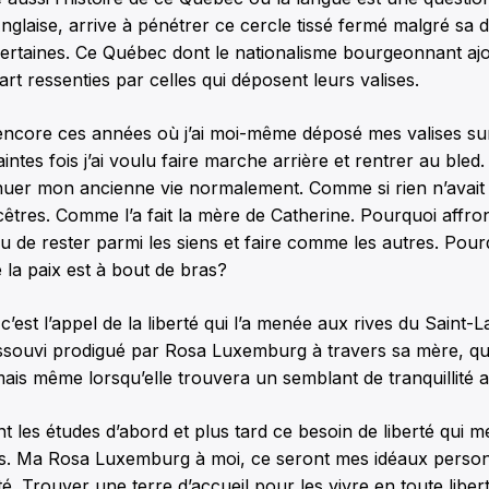
Anglaise, arrive à pénétrer ce cercle tissé fermé malgré sa 
certaines. Ce Québec dont le nationalisme bourgeonnant aj
rt ressenties par celles qui déposent leurs valises.
encore ces années où j’ai moi-même déposé mes valises sur
ntes fois j’ai voulu faire marche arrière et rentrer au bled.
inuer mon ancienne vie normalement. Comme si rien n’ava
ncêtres. Comme l’a fait la mère de Catherine. Pourquoi affro
lieu de rester parmi les siens et faire comme les autres. Pou
 la paix est à bout de bras?
’est l’appel de la liberté qui l’a menée aux rives du Saint-L
ssouvi prodigué par Rosa Luxemburg à travers sa mère, qui
mais même lorsqu’elle trouvera un semblant de tranquillité 
t les études d’abord et plus tard ce besoin de liberté qui 
. Ma Rosa Luxemburg à moi, ce seront mes idéaux personn
ité. Trouver une terre d’accueil pour les vivre en toute libe