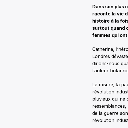
Dans son plus 
raconte la vie 
histoire à la f
surtout quand o
femmes qui ont
Catherine, l’hér
Londres dévasté
dirions-nous qua
l’auteur britann
La misère, la pau
révolution indus
pluvieux qui ne 
ressemblances, l
de la guerre so
révolution indust