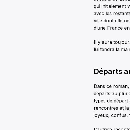
qui initialement 
avec les restants
ville dont elle n
d’une France enn
Il y aura toujo
lui tendra la ma
Départs au
Dans ce roman, o
départs au pluri
types de départ 
rencontres et l
joyeux, confus, f
L’autrice racont