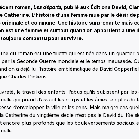
récent roman,
Les départs,
publié aux Éditions David, Cla
de Catherine. L’histoire d’une femme mue par le désir de p
ois originale et commune. Une histoire surprenante mais 
n est une femme et surtout quand on appartient à une l
 toujours combattu pour survivre.
oïne du roman est une fillette qui est née dans un quartier
 par la Seconde Guerre mondiale et le temps maussade. Q
nd on a déjà lu l’histoire emblématique de David Copperfiel
ique Charles Dickens.
vreté, le travail des enfants, l’abus qu’ils subissent par les 
trielle qui prend d’assaut les corps et les âmes, en plus du 
cesse d’envelopper la ville et les gens. Mais malgré ces que
a Catherine du vingtième siècle n’est pas le David du 19e siè
nt encore plus profonds que les bouleversements sociaux 
rielle.