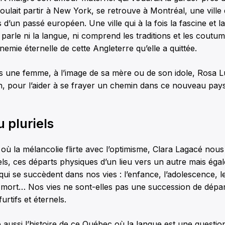
voulait partir à New York, se retrouve à Montréal, une ville 
 d’un passé européen. Une ville qui à la fois la fascine et l
e parle ni la langue, ni comprend les traditions et les coutu
emie éternelle de cette Angleterre qu’elle a quittée.
urs une femme, à l’image de sa mère ou de son idole, Rosa 
in, pour l’aider à se frayer un chemin dans ce nouveau pays
 pluriels
ù la mélancolie flirte avec l’optimisme, Clara Lagacé nous
els, ces départs physiques d’un lieu vers un autre mais éga
qui se succèdent dans nos vies : l’enfance, l’adolescence, l
a mort… Nos vies ne sont-elles pas une succession de dépa
urtifs et éternels.
e aussi l’histoire de ce Québec où la langue est une questio