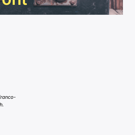
franco-
h.