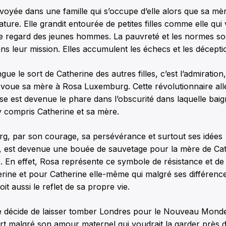
voyée dans une famille qui s’occupe d’elle alors que sa mè
ilature. Elle grandit entourée de petites filles comme elle qui
r le regard des jeunes hommes. La pauvreté et les normes soc
ans leur mission. Elles accumulent les échecs et les décepti
ngue le sort de Catherine des autres filles, c’est l’admiratio
e voue sa mère à Rosa Luxemburg. Cette révolutionnaire al
ise est devenue le phare dans l’obscurité dans laquelle baig
 compris Catherine et sa mère.
, par son courage, sa persévérance et surtout ses idées
s, est devenue une bouée de sauvetage pour la mère de Cat
le. En effet, Rosa représente ce symbole de résistance et de
rine et pour Catherine elle-même qui malgré ses différenc
t aussi le reflet de sa propre vie.
 décide de laisser tomber Londres pour le Nouveau Mond
t malgré son amour maternel qui voudrait la garder près d’