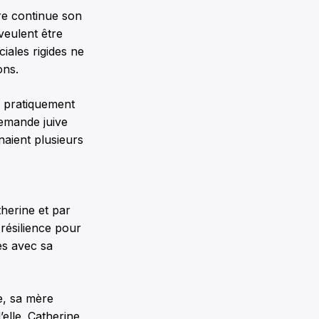
re continue son
 veulent être
iales rigides ne
ons.
n, pratiquement
lemande juive
naient plusieurs
herine et par
 résilience pour
es avec sa
e, sa mère
elle. Catherine,