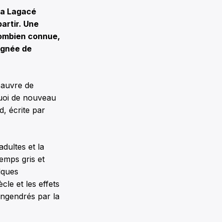
ra Lagacé
artir. Une
combien connue,
ignée de
 pauvre de
uoi de nouveau
d, écrite par
adultes et la
temps gris et
lques
cle et les effets
engendrés par la