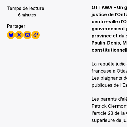
OTTAWA – Un gr
Temps de lecture
justice de l’On
6 minutes
centre-ville d’
Partager
gouvernement p
province et du s
Poulin-Denis, M
constitutionnel
La requête judic
française à Otta
Les plaignants 
publiques de l’E
Les parents d’él
Patrick Clermont
l’article 23 de l
supérieure de ju