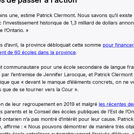
moins une, estime Patrick Clermont. Nous savons qu’il existe
 l’investissement historique de 1,3 milliard de dollars annon
 l’Ontario. »
 d’avril, la province débloquait cette somme
pour financer
ent de 60 écoles dans la province
.
 communautaire pour une école secondaire de langue fra
 par l’entremise de Jennifer Larocque, et Patrick Clermont
lique que « devant le manque d’éléments concrets, on ne v
 que de se tourner vers la Cour ».
ion de leur regroupement en 2019 et malgré
les récentes d
s parents et le Conseil des écoles publiques de l’Est de l’O
ontarien n’a pas montré d’intérêt pour leur cause. Patrick
, affirme : « Nous pouvons démontrer de manière très obje
cette école entraînera automatiquement l’arrivée d’élèves. 