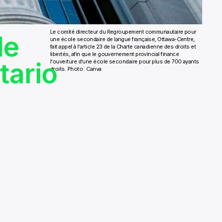
Le comité directeur du Regroupement communautaire pour
le
une école secondaire de langue française, Ottawa-Centre,
fait appel à l'article 23 de la Charte canadienne des droits et
libertés, afin que le gouvernement provincial finance
tario
l'ouverture d'une école secondaire pour plus de 700 ayants
droits. Photo : Canva