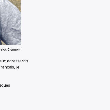
atrick Clermont
je m’adresserais
rançais, je
isques