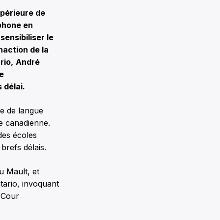
périeure de
ophone en
ensibiliser le
inaction de la
rio,
André
e
 délai.
re de langue
te canadienne.
des écoles
brefs délais.
u Mault, et
tario, invoquant
a Cour