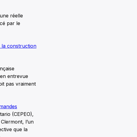
 une réelle
cé par le
 la construction
nçaise
 en entrevue
oit pas vraiment
emandes
ntario (CEPEO),
 Clermont, l’un
ctive que la
»