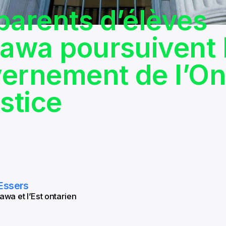
parents d’élèves
tawa poursuivent 
ernement de l’On
stice
Essers
awa et l’Est ontarien