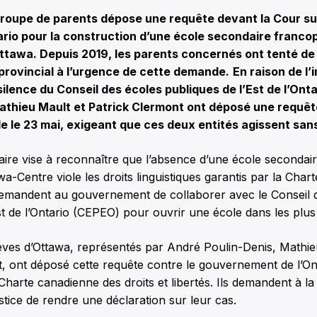
oupe de parents dépose une requête devant la Cour su
tario pour la construction d’une école secondaire franc
Ottawa. Depuis 2019, les parents concernés ont tenté de s
rovincial à l’urgence de cette demande.
En raison de l’
ilence du Conseil des écoles publiques de l’Est de l’Onta
athieu Mault et Patrick Clermont ont déposé une requêt
le le 23 mai, exigeant que ces deux entités agissent sans
iaire vise à reconnaître que l’absence d’une école secondai
wa-Centre viole les droits linguistiques garantis par la Char
demandent au gouvernement de collaborer avec le Conseil 
st de l’Ontario (CEPEO) pour ouvrir une école dans les plus 
èves d’Ottawa, représentés par André Poulin-Denis, Mathie
, ont déposé cette requête contre le gouvernement de l’On
a Charte canadienne des droits et libertés. Ils demandent à l
stice de rendre une déclaration sur leur cas.