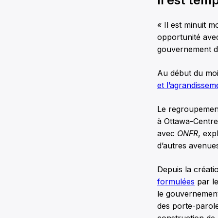
« Il est minuit 
opportunité avec
gouvernement de
Au début du mois
et l’agrandissem
Le regroupement
à Ottawa-Centre
avec
ONFR
, exp
d’autres avenues
Depuis la créat
formulées
par le
le gouvernement 
des porte-parole
construction de 