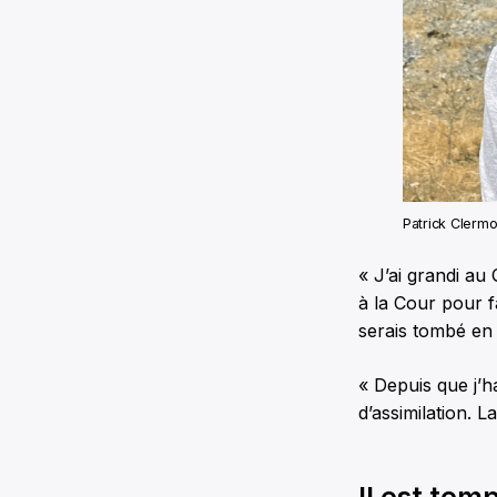
Patrick Clermo
« J’ai grandi au
à la Cour pour f
serais tombé en 
« Depuis que j’h
d’assimilation. L
Il est tem