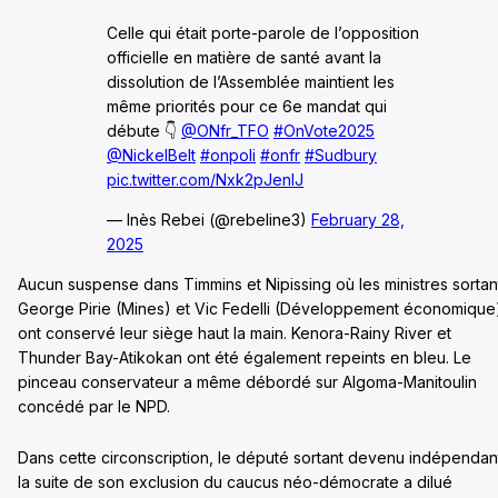
Celle qui était porte-parole de l’opposition
officielle en matière de santé avant la
dissolution de l’Assemblée maintient les
même priorités pour ce 6e mandat qui
débute 👇
@ONfr_TFO
#OnVote2025
@NickelBelt
#onpoli
#onfr
#Sudbury
pic.twitter.com/Nxk2pJenlJ
— Inès Rebei (@rebeline3)
February 28,
2025
Aucun suspense dans Timmins et Nipissing où les ministres sortan
George Pirie (Mines) et Vic Fedelli (Développement économique
ont conservé leur siège haut la main. Kenora-Rainy River et
Thunder Bay-Atikokan ont été également repeints en bleu. Le
pinceau conservateur a même débordé sur Algoma-Manitoulin
concédé par le NPD.
Dans cette circonscription, le député sortant devenu indépendan
la suite de son exclusion du caucus néo-démocrate a dilué