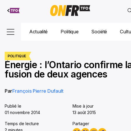
Aller au
contenu
Actualité
Politique
Société
Cult
POLITIQUE
Énergie : l’Ontario confirme l
fusion de deux agences
Par
François Pierre Dufault
Publié le
Mise à jour
01 novembre 2014
13 août 2015
Temps de lecture
Partager
2 minutes