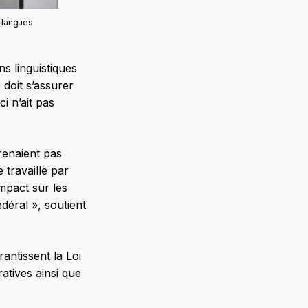
 langues
ns linguistiques
 doit s’assurer
i n’ait pas
renaient pas
 travaille par
mpact sur les
déral », soutient
antissent la Loi
ratives ainsi que