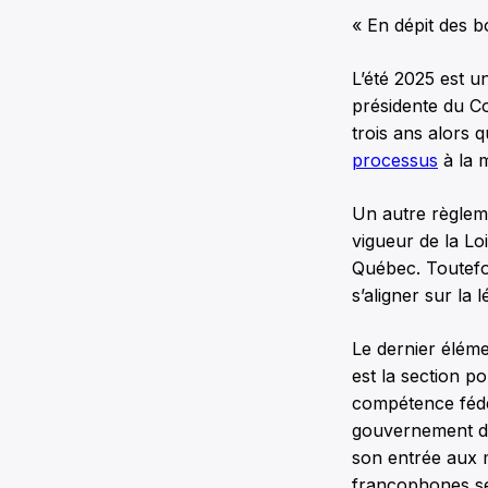
« En dépit des b
L’été 2025 est u
présidente du C
trois ans alors 
processus
à la 
Un autre règlem
vigueur de la Lo
Québec. Toutefoi
s’aligner sur la 
Le dernier élémen
est la section po
compétence fédé
gouvernement doi
son entrée aux 
francophones sé