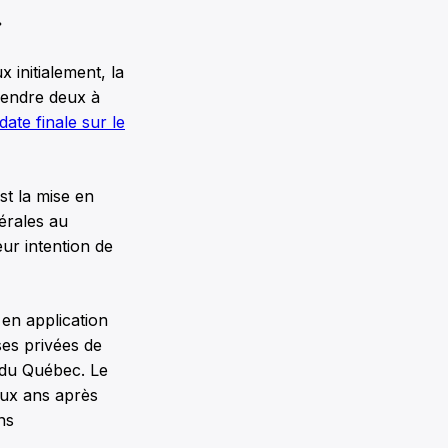
»
 initialement, la
rendre deux à
date finale sur le
t la mise en
dérales au
ur intention de
 en application
ses privées de
 du Québec. Le
eux ans après
ns