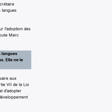
crétaire
s langues
r l’adoption des
joute Marc
s langues
s. Elle ne le
saire aux
ie VII de la Loi
al d’adopter
e développement