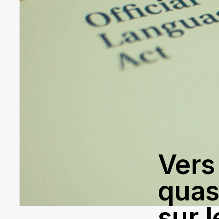
Vers
quas
sur l