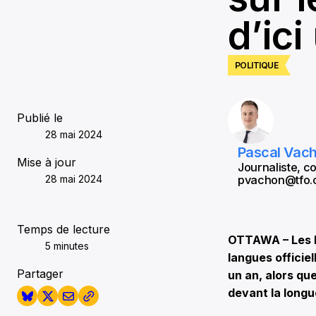
d’ici
POLITIQUE
Publié le
28 mai 2024
Pascal Vac
Mise à jour
Journaliste, 
28 mai 2024
pvachon@tfo.
Temps de lecture
OTTAWA – Les li
5 minutes
langues officiel
Partager
un an, alors q
devant la long