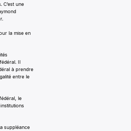
. C’est une
 Raymond
r.
our la mise en
ités
édéral. Il
édéral à prendre
alité entre le
édéral, le
institutions
 la suppléance