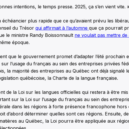
onnes intentions, le temps presse. 2025, ça s’en vient vite. 
n échéancier plus rapide que ce qu’avaient prévu les libéraux
onseil du Trésor
qui affirmait à l’automne
que ça pourrait p
que le ministre Randy Boissonnault
ne voulait pas mettre de 
même époque.
ent que le gouvernement promet d’adapter l’été prochain es
i sur l’usage du français au sein des entreprises privées fé
s, la majorité des entreprises au Québec ont déjà signalé le
législation québécoise, la Charte de la langue française.
t de la Loi sur les langues officielles qui restera à être mis
rtant sur la Loi sur l’usage du français au sein des entrepri
rale dans les régions à forte présence francophone hors
t d’abord déterminer quelles sont ces régions. Ensuite, d
matières au Québec, la Loi pourra être appliquée aux régio
lectionnées.