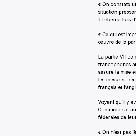
« On constate u
situation pressa
Théberge lors d’
« Ce qui est imp
œuvre de la parti
La partie VII co
francophones ain
assure la mise e
les mesures néce
français et l’angl
Voyant qu’il y a
Commissariat aux
fédérales de leu
« On n’est pas l