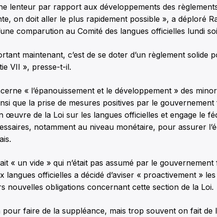
ne lenteur par rapport aux développements des règlements
nte, on doit aller le plus rapidement possible », a déploré
une comparution au Comité des langues officielles lundi soi
ortant maintenant, c’est de se doter d’un règlement solide p
e VII », presse-t-il.
ncerne « l’épanouissement et le développement » des minor
si que la prise de mesures positives par le gouvernement f
n œuvre de la Loi sur les langues officielles et engage le f
ssaires, notamment au niveau monétaire, pour assurer l’ég
ais.
vait « un vide » qui n’était pas assumé par le gouvernement f
 langues officielles a décidé d’aviser « proactivement » les 
rs nouvelles obligations concernant cette section de la Loi.
à pour faire de la suppléance, mais trop souvent on fait de