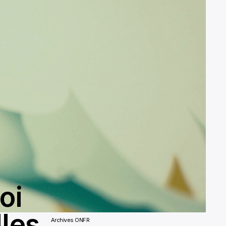
oi
lles
Archives ONFR