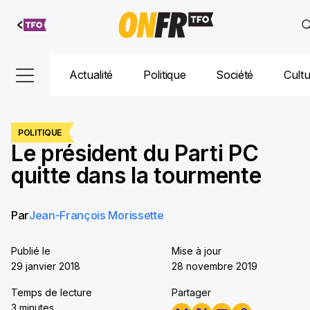
Aller au
contenu
Actualité
Politique
Société
Cult
POLITIQUE
Le président du Parti PC
quitte dans la tourmente
Par
Jean-François Morissette
Publié le
Mise à jour
29 janvier 2018
28 novembre 2019
Temps de lecture
Partager
3 minutes