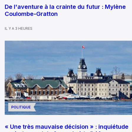
De l'aventure à la crainte du futur : Mylène
Coulombe-Gratton
IL Y A 3 HEURES
POLITIQUE
« Une très mauvaise décision » : inquiétude