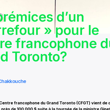
prémices d’un
rrefour » pour le
re francophone d
d Toronto?
 Chakkouche
entre francophone du Grand Toronto (CFGT) vient de 
près de 100 000 $ suite à la tournée de la ministre Gine