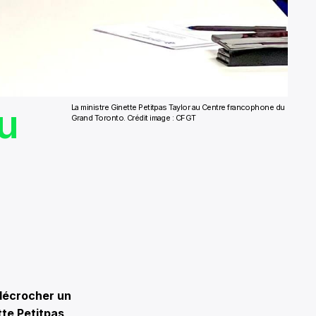
u
La ministre Ginette Petitpas Taylor au Centre francophone du
Grand Toronto. Crédit image : CFGT
décrocher un
tte Petitpas