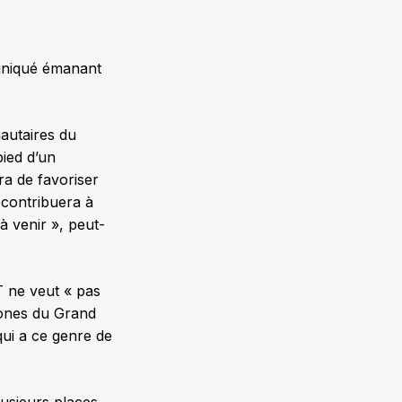
muniqué émanant
autaires du
ied d’un
a de favoriser
 contribuera à
à venir », peut-
T ne veut « pas
hones du Grand
ui a ce genre de