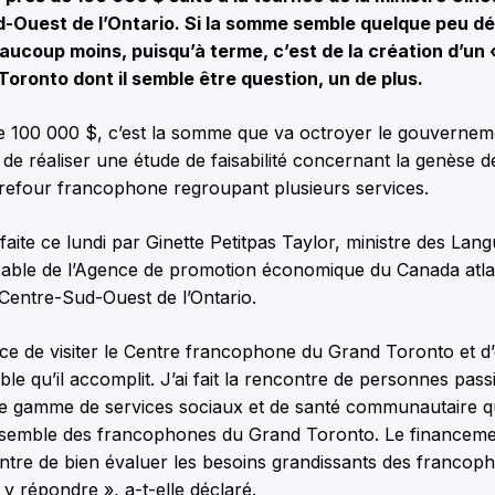
-Ouest de l’Ontario. Si la somme semble quelque peu dér
eaucoup moins, puisqu’à terme, c’est de la création d’un 
oronto dont il semble être question, un de plus.
 100 000 $, c’est la somme que va octroyer le gouvernem
 de réaliser une étude de faisabilité concernant la genèse d
rrefour francophone regroupant plusieurs services.
aite ce lundi par Ginette Petitpas Taylor, ministre des Langu
sable de l’Agence de promotion économique du Canada atla
e Centre-Sud-Ouest de l’Ontario.
nce de visiter le Centre francophone du Grand Toronto et d
ble qu’il accomplit. J’ai fait la rencontre de personnes pas
ne gamme de services sociaux et de santé communautaire qu
ensemble des francophones du Grand Toronto. Le financemen
ntre de bien évaluer les besoins grandissants des francop
 y répondre », a-t-elle déclaré.