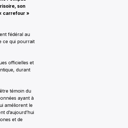
isoire, son
« carrefour »
ent fédéral au
e ce qui pourrait
es officielles et
ntique, durant
’être témoin du
sionnées ayant à
i améliorent le
t d’aujourd’hui
hones et de