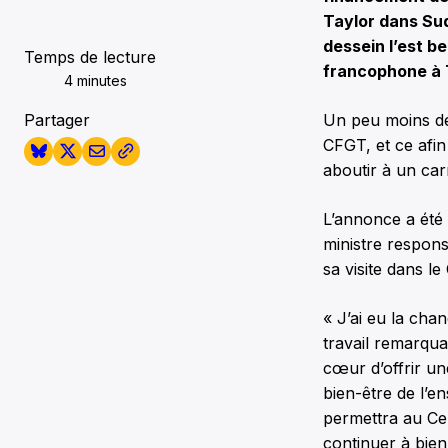
Taylor dans Sud
dessein l’est b
Temps de lecture
francophone à T
4 minutes
Partager
Un peu moins de
CFGT, et ce afin
aboutir à un ca
L’annonce a été f
ministre respon
sa visite dans l
« J’ai eu la cha
travail remarqua
cœur d’offrir u
bien-être de l’
permettra au Ce
continuer à bien