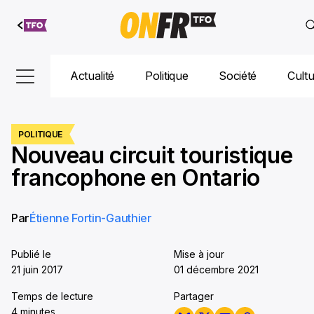
Aller au
contenu
Actualité
Politique
Société
Cult
POLITIQUE
Nouveau circuit touristique
francophone en Ontario
Par
Étienne Fortin-Gauthier
Publié le
Mise à jour
21 juin 2017
01 décembre 2021
Temps de lecture
Partager
4 minutes