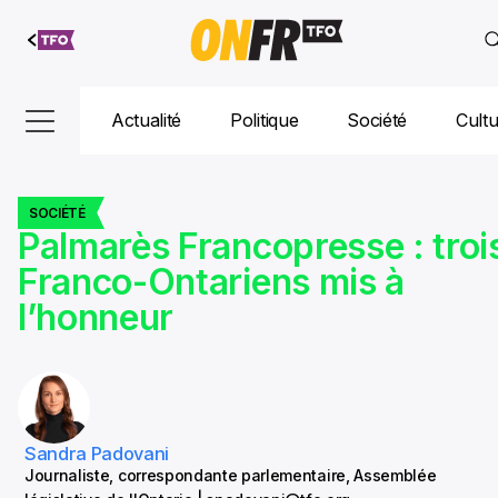
Aller au
contenu
Actualité
Politique
Société
Cult
SOCIÉTÉ
Palmarès Francopresse : troi
Franco-Ontariens mis à
l’honneur
Sandra Padovani
Journaliste, correspondante parlementaire, Assemblée