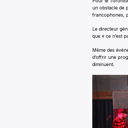
Pour le Torontoi
un obstacle de p
francophones, pa
Le directeur gé
que « ce n’est 
Même des événemen
d’offrir une pro
diminuent.