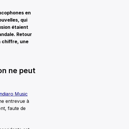
ancophones en
uvelles, qui
usion étaient
andale. Retour
 chiffre, une
on ne peut
andjaro Music
ne entrevue à
ent, faute de