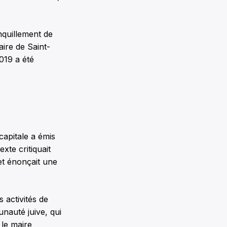
nquillement de
ire de Saint-
019 a été
capitale a émis
texte critiquait
et énonçait une
 activités de
unauté juive, qui
 le maire