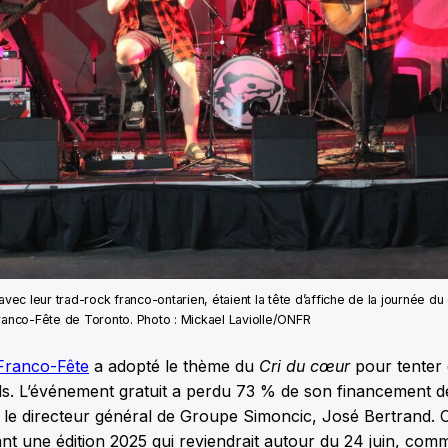
ec leur trad-rock franco-ontarien, étaient la tête d’affiche de la journée d
Franco-Fête de Toronto. Photo : Mickael Laviolle/ONFR
Franco-Fête
a adopté le thème du
Cri du cœur
pour tenter d
ds. L’événement gratuit a perdu 73 % de son financement d
 le directeur général de Groupe Simoncic, José Bertrand. 
nt une édition 2025 qui reviendrait autour du 24 juin, com