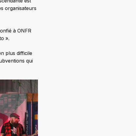
escendante est
res organisateurs
 confié à ONFR
o ».
 plus difficile
ubventions qui