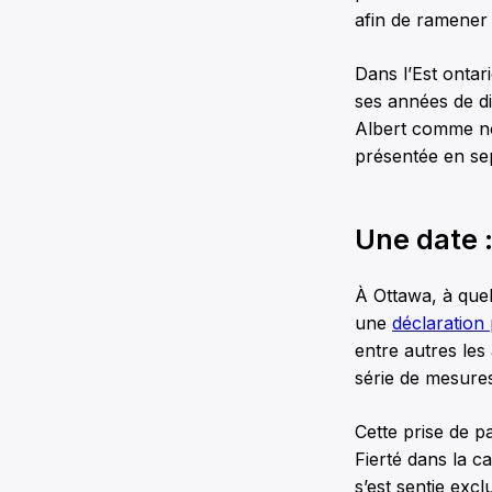
afin de ramener 
Dans l’Est onta
ses années de di
Albert comme nou
présentée en sep
Une date :
À Ottawa, à quel
une
déclaration
entre autres les
série de mesures
Cette prise de pa
Fierté dans la c
s’est sentie excl