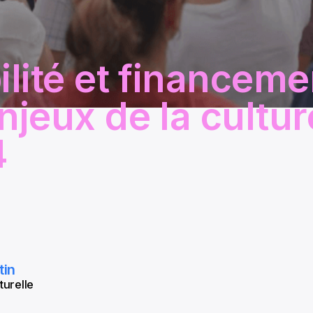
ilité et financeme
njeux de la cultu
4
tin
turelle