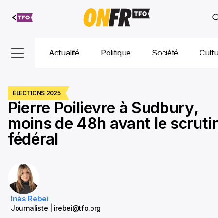
Aller au
contenu
Actualité
Politique
Société
Cult
ÉLECTIONS 2025
Pierre Poilievre à Sudbury,
moins de 48h avant le scruti
fédéral
Inès Rebei
Journaliste | irebei@tfo.org