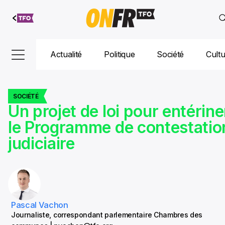
Aller au
contenu
Actualité
Politique
Société
Cult
SOCIÉTÉ
Un projet de loi pour entérine
le Programme de contestatio
judiciaire
Pascal Vachon
Journaliste, correspondant parlementaire Chambres des