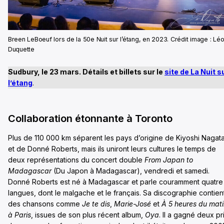
Breen LeBoeuf lors de la 50e Nuit sur l’étang, en 2023. Crédit image : Lé
Duquette
Sudbury, le 23 mars. Détails et billets sur le
site de La Nuit s
l’étang
.
Collaboration étonnante à Toronto
Plus de 110 000 km séparent les pays d’origine de Kiyoshi Nagat
et de Donné Roberts, mais ils uniront leurs cultures le temps de
deux représentations du concert double
From Japan to
Madagascar
(Du Japon à Madagascar), vendredi et samedi.
Donné Roberts est né à Madagascar et parle couramment quatre
langues, dont le malgache et le français. Sa discographie contien
des chansons comme
Je te dis
,
Marie-José
et
À 5 heures du mat
à Paris
, issues de son plus récent album,
Oya
. Il a gagné deux pr