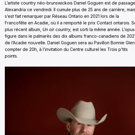
L’artiste country néo-brunswickois Daniel Goguen est de passag
Alexandria ce vendredi. Il cumule plus de 25 ans de carrière, mai
s’est fait remarquer par Réseau Ontario en 2021 lors de la
Francofête en Acadie, où il a remporté le prix Contact ontarois. 
plus récent album,
Un air country,
est sorti la même année. L’opus
figure dans le palmarès des dix albums franco-canadiens de 202
de l’Acadie nouvelle. Daniel Goguen sera au Pavillon Bonnie Glen
compter de 20h, à l’invitation du Centre culturel les Trois p’tits
points.