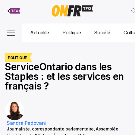
Aller au
contenu
Actualité
Politique
Société
Cult
POLITIQUE
ServiceOntario dans les
Staples : et les services en
français ?
Sandra Padovani
Journaliste, correspondante parlementaire, Assemblée