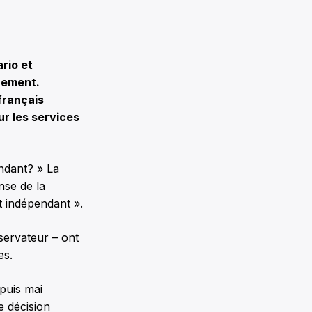
rio et
nement.
français
ur les services
ndant? » La
nse de la
t indépendant ».
servateur – ont
es.
epuis mai
e décision