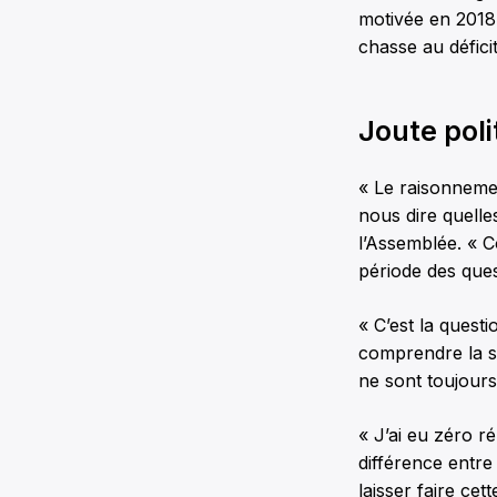
motivée en 2018
chasse au déficit
Joute pol
« Le raisonnemen
nous dire quell
l’Assemblée. « 
période des ques
« C’est la questi
comprendre la si
ne sont toujours
« J’ai eu zéro ré
différence entre
laisser faire ce