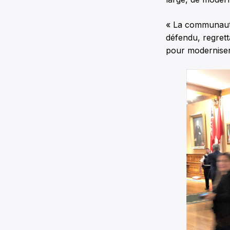
« La communauté 
défendu, regrett
pour moderniser 