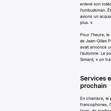
enlevé son indép
l’ombudsman. Êtr
avions un acquis
plus. »
Pour l’heure, le
de Jean-Gilles P
avait annoncé un
l’automne. Le po
Simard, « on tra
Services e
prochain
En chambre, le 
francophones, Gu
large, de moderni