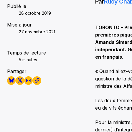
Par
Rudy Cha
Publié le
28 octobre 2019
Mise à jour
TORONTO – Premi
27 novembre 2021
premières piqu
Amanda Simard 
indépendant. Gu
Temps de lecture
en français.
5 minutes
Partager
« Quand allez-vo
question de la 
ministre des Aff
Les deux femmes
eu de vifs échan
Pour la ministre,
dernier) d’intég