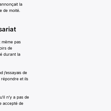
annonçait la
se de moité.
sariat
ut même pas
oirs de
é durant la
nd j’essayais de
répondre et ils
’il n’y a pas de
le accepté de