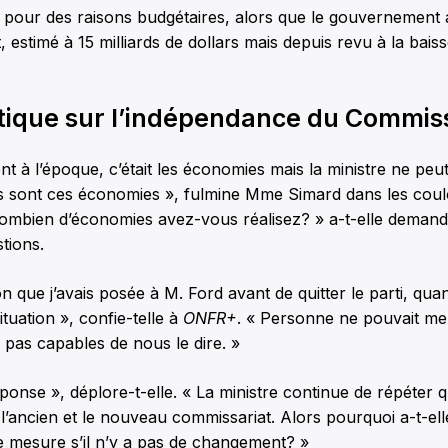
 pour des raisons budgétaires, alors que le gouvernement 
, estimé à 15 milliards de dollars mais depuis revu à la bais
itique sur l’indépendance du Commis
t à l’époque, c’était les économies mais la ministre ne pe
es sont ces économies », fulmine Mme Simard dans les coul
Combien d’économies avez-vous réalisez? » a-t-elle demand
tions.
on que j’avais posée à M. Ford avant de quitter le parti, qua
tuation », confie-telle à
ONFR+
. « Personne ne pouvait me 
 pas capables de nous le dire. »
ponse », déplore-t-elle. « La ministre continue de répéter qu
 l’ancien et le nouveau commissariat. Alors pourquoi a-t-el
tte mesure s’il n’y a pas de changement? »