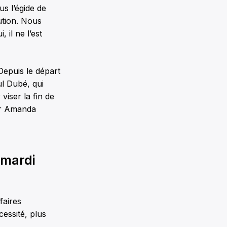
s l’égide de
ution. Nous
il ne l’est
Depuis le départ
ul Dubé, qui
viser la fin de
uer Amanda
 mardi
faires
essité, plus