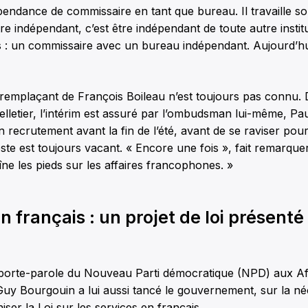
endance de commissaire en tant que bureau. Il travaille sou
e indépendant, c’est être indépendant de toute autre instit
 : un commissaire avec un bureau indépendant. Aujourd’hui, 
 remplaçant de François Boileau n’est toujours pas connu. 
elletier, l’intérim est assuré par l’ombudsman lui-même, Pa
 recrutement avant la fin de l’été, avant de se raviser pour 
ste est toujours vacant. « Encore une fois », fait remarq
îne les pieds sur les affaires francophones. »
n français : un projet de loi présenté
porte-parole du Nouveau Parti démocratique (NPD) aux Af
y Bourgouin a lui aussi tancé le gouvernement, sur la néc
ser la Loi sur les services en français.