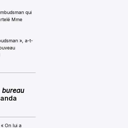
l’ombudsman qui
artelé Mme
budsman », a-t-
nouveau
l
n bureau
anda
« On lui a