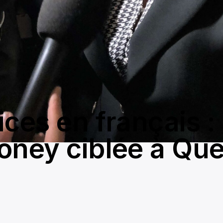
ices en français :
oney ciblée à Que