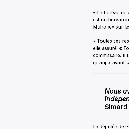
« Le bureau du 
est un bureau i
Mulroney sur les
« Toutes ses res
elle assuré. « 
commissaire. Il 
qu’auparavant. 
Nous av
indépen
Simard
La députée de Gl