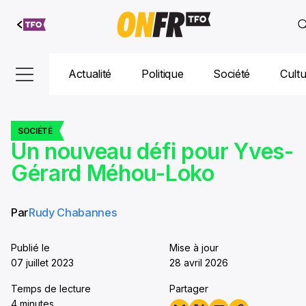
Aller au
contenu
Actualité
Politique
Société
Cult
SOCIÉTÉ
Un nouveau défi pour Yves-
Gérard Méhou-Loko
Par
Rudy Chabannes
Publié le
Mise à jour
07 juillet 2023
28 avril 2026
Temps de lecture
Partager
4 minutes