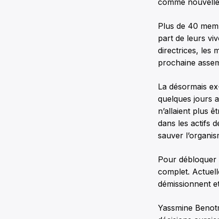
comme nouvell
Plus de 40 membre
part de leurs viv
directrices, les
prochaine assem
La désormais ex
quelques jours a
n’allaient plus ê
dans les actifs 
sauver l’organism
Pour débloquer l
complet. Actuell
démissionnent et
Yassmine Benotma