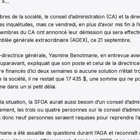
e »…
s de la société, le conseil d’administration (CA) et la direc
es inquiétudes, mais ce vendredi, en plus d’avoir mis fin à 
 membres du CA ont annoncé leur démission qui sera effecti
blée générale extraordinaire (AGEX), ce 21 septembre.
-directrice générale, Yasmine Benotmane, en entrevue av
uparavant, expliquait que son poste et celui de la directrice
tre financés d’ici deux semaines si aucune solution n’était tr
de la société, il ne restait que 17 435 $, une somme qui ne p
e dans un si petit délai.
a situation, la SFOA aurait aussi besoin d’un conseil d’admi
ement, les trois ou quatre personnes sur le conseil d’admini
 donc neuf personnes seraient requises pour reprendre l’a
ne a été assaillie de questions durant l’AGA et reconnaît