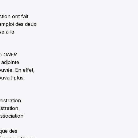
tion ont fait
l’emploi des deux
ve à la
ec
ONFR
 adjointe
ouvée. En effet,
ouvait plus
nistration
stration
ssociation.
 que des