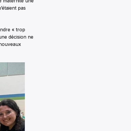
é maternité une
’étaient pas
endre « trop
cune décision ne
s nouveaux