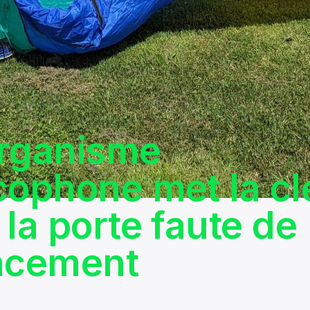
rganisme
cophone met la cl
 la porte faute de
ncement