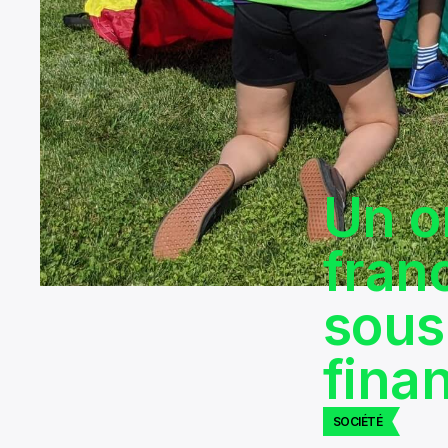
Un o
fran
sous
fina
SOCIÉTÉ