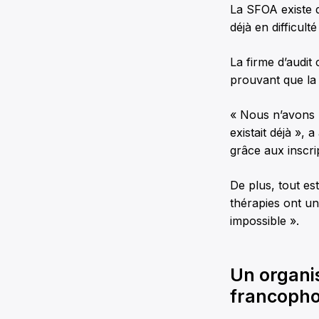
La SFOA existe de
déjà en difficulté
La firme d’audit
prouvant que la 
« Nous n’avons p
existait déjà »
grâce aux inscrip
De plus, tout est
thérapies ont u
impossible ».
Un organi
francoph