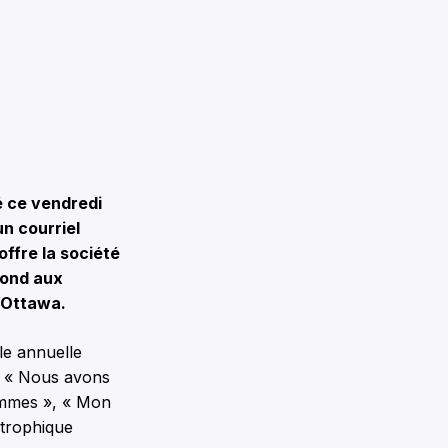
 ce vendredi
un courriel
ffre la société
pond aux
d’Ottawa.
le annuelle
 : « Nous avons
rammes », « Mon
astrophique