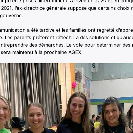
nt pu être prises différemment. Arrivée en 2020 et en cong
 2021, l’ex-directrice générale suppose que certains choix n
 gouverne.
munication a été tardive et les familles ont regretté d’appr
le. Les parents préfèrent réfléchir à des solutions et qu’au
 d’entreprendre des démarches. Le vote pour déterminer de
sera maintenu à la prochaine AGEX.