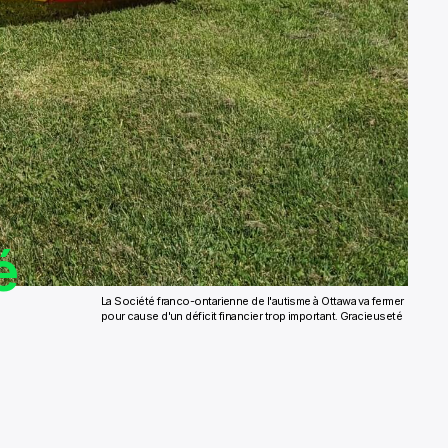
é
La Société franco-ontarienne de l'autisme à Ottawa va fermer
pour cause d'un déficit financier trop important. Gracieuseté