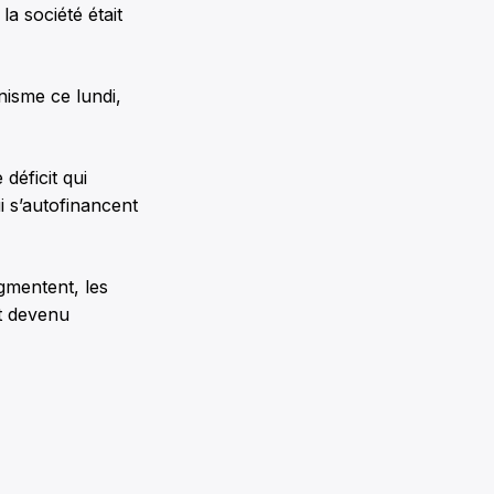
la société était
nisme ce lundi,
déficit qui
 s’autofinancent
ugmentent, les
st devenu