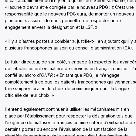
le cas actuellement où il n’y en a qu’un seul. Selon M. Plante, cett
« lacune » devra être corrigée par le nouveau PDG : « C’est une
responsabilité que le nouveau PDG aura, de monter un nouveau
plan pour s’assurer de nous permettre de respecter notre
engagement envers la désignation et la LSF. »
« Il y a d’autres postes à combler », justifie-t-il en ajoutant qu’il y 
plusieurs francophones au sein du conseil d’administration (CA).
Le futur directeur, de son côté, s’engage à respecter les avancé
de l’établissement en matière de services en français comme il l’a
confié au micro d’
ONFR
: « En tant que PDG, je m’engage
complètement à ce que les patients francophones qui viennent s
faire soigner ici aient le choix de communiquer dans la langue
officielle de leur choix. »
Il entend également continuer à utiliser les mécanismes mis en
place par l’établissement pour respecter la désignation tels que
l’exigence de maîtriser le français comme critère d’embauche de
certains postes ou encore l’évaluation de la satisfaction de la
clientèle francophone via le comité consultatif des familles de