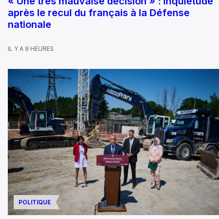
« Une très mauvaise décision » : inquiétude
après le recul du français à la Défense
nationale
IL Y A 9 HEURES
POLITIQUE