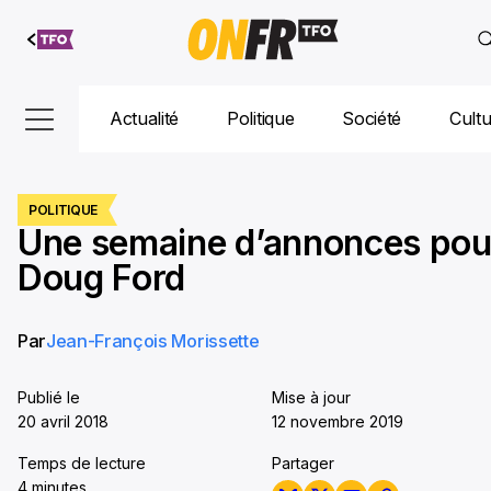
Aller au
contenu
Actualité
Politique
Société
Cult
POLITIQUE
Une semaine d’annonces pou
Doug Ford
Par
Jean-François Morissette
Publié le
Mise à jour
20 avril 2018
12 novembre 2019
Temps de lecture
Partager
4 minutes