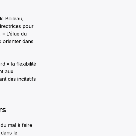
le Boileau,
irectrices pour
 » L’élue du
 orienter dans
« la flexibilité
nt aux
t des incitatifs
rs
du mal à faire
 dans le