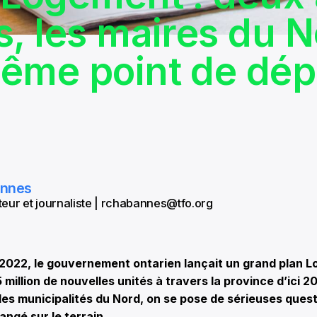
s, les maires du 
ême point de dép
annes
eur et journaliste | rchabannes@tfo.org
022, le gouvernement ontarien lançait un grand plan 
5 million de nouvelles unités à travers la province d’ici 
 les municipalités du Nord, on se pose de sérieuses quest
angé sur le terrain.