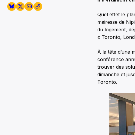
Quel effet le pla
mairesse de Nip
du logement, dép
« Toronto, Londo
À la tête d’une 
conférence annue
trouver des solu
dimanche et jusq
Toronto.