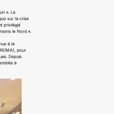
cun ». La
quo
sur la crise
 privilégié
 moins le Nord ».
nue à la
o (ROMA), pour
ues. Depuis
semblés à