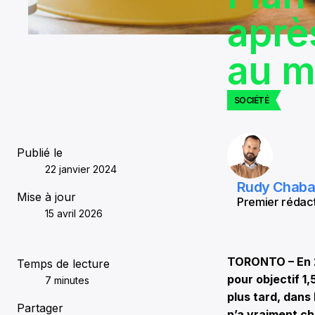
aprè
au m
SOCIÉTÉ
Publié le
22 janvier 2024
Rudy Chab
Mise à jour
Premier rédact
15 avril 2026
TORONTO – En 2
Temps de lecture
pour objectif 1,
7 minutes
plus tard, dans
Partager
n’a vraiment ch