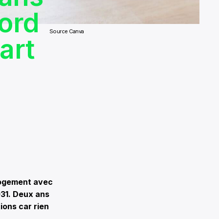
Nord
Source Canva
art
Logement avec
2031. Deux ans
ions car rien