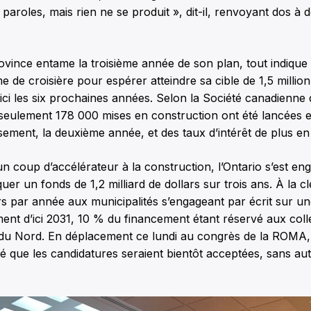
paroles, mais rien ne se produit », dit-il, renvoyant dos à d
ovince entame la troisième année de son plan, tout indique 
e de croisière pour espérer atteindre sa cible de 1,5 million
d’ici les six prochaines années. Selon la Société canadienn
 seulement 178 000 mises en construction ont été lancées 
sement, la deuxième année, et des taux d’intérêt de plus en 
n coup d’accélérateur à la construction, l’Ontario s’est eng
uer un fonds de 1,2 milliard de dollars sur trois ans. À la cl
ars par année aux municipalités s’engageant par écrit sur un
ent d’ici 2031, 10 % du financement étant réservé aux collec
et du Nord. En déplacement ce lundi au congrès de la ROMA,
ré que les candidatures seraient bientôt acceptées, sans aut