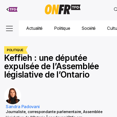
Aller au
contenu
Actualité
Politique
Société
Cult
POLITIQUE
Keffieh : une députée
expulsée de l’Assemblée
législative de l’Ontario
Sandra Padovani
Journaliste, correspondante parlementaire, Assemblée