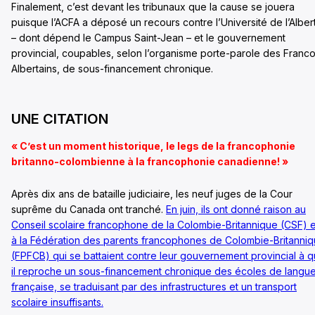
Finalement, c’est devant les tribunaux que la cause se jouera
puisque l’ACFA a déposé un recours contre l’Université de l’Alber
– dont dépend le Campus Saint-Jean – et le gouvernement
provincial, coupables, selon l’organisme porte-parole des Franc
Albertains, de sous-financement chronique.
UNE CITATION
« C’est un moment historique, le legs de la francophonie
britanno-colombienne à la francophonie canadienne! »
Après dix ans de bataille judiciaire, les neuf juges de la Cour
suprême du Canada ont tranché.
En juin, ils ont donné raison au
Conseil scolaire francophone de la Colombie-Britannique (CSF) e
à la Fédération des parents francophones de Colombie-Britanni
(FPFCB) qui se battaient contre leur gouvernement provincial à q
il reproche un sous-financement chronique des écoles de langu
française, se traduisant par des infrastructures et un transport
scolaire insuffisants.