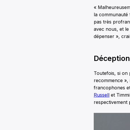
« Malheureusemen
la communauté f
pas très profranc
avec nous, et le
dépenser », crain
Déception 
Toutefois, si on
recommence », i
francophones et 
Russell
et Timmi
respectivement p