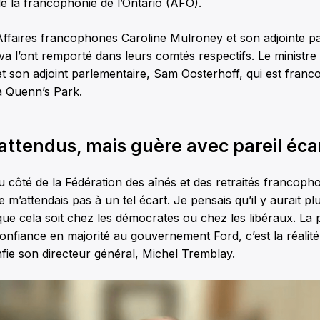
e la francophonie de l’Ontario (AFO).
Affaires francophones Caroline Mulroney et son adjointe p
a l’ont remporté dans leurs comtés respectifs. Le ministre 
 son adjoint parlementaire, Sam Oosterhoff, qui est franco
à Quenn’s Park.
attendus, mais guère avec pareil éca
côté de la Fédération des aînés et des retraités francopho
 m’attendais pas à un tel écart. Je pensais qu’il y aurait pl
 que cela soit chez les démocrates ou chez les libéraux. La 
confiance en majorité au gouvernement Ford, c’est la réalité 
fie son directeur général, Michel Tremblay.