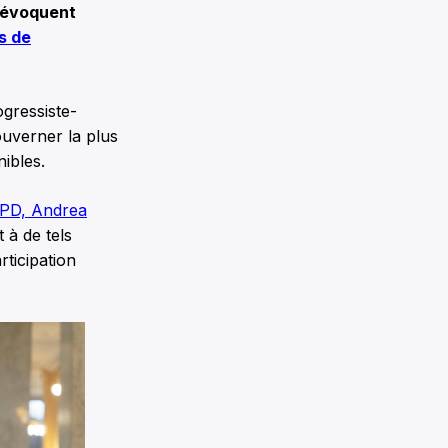
s évoquent
s de
ogressiste-
ouverner la plus
onibles.
NPD, Andrea
 à de tels
rticipation