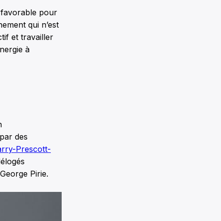
 favorable pour
ement qui n’est
if et travailler
nergie à
n
 par des
rry-Prescott-
délogés
George Pirie.