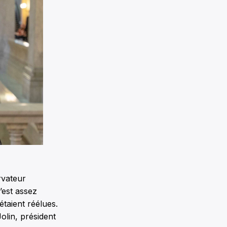
rvateur
c’est assez
étaient réélues.
Jolin, président