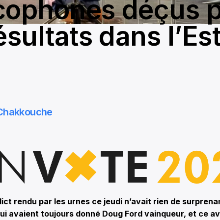
cophones déçus 
ésultats dans l’Est
d
 Chakkouche
dict rendu par les urnes ce jeudi n’avait rien de surpren
ui avaient toujours donné Doug Ford vainqueur, et ce a