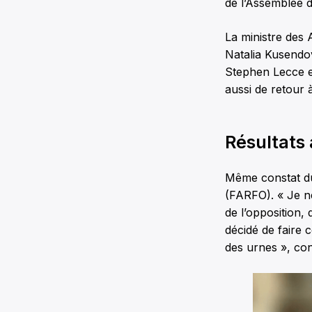
de l’Assemblée d
La ministre des 
Natalia Kusendov
Stephen Lecce et
aussi de retour 
Résultats 
Même constat du 
(FARFO). « Je ne
de l’opposition,
décidé de faire 
des urnes », con