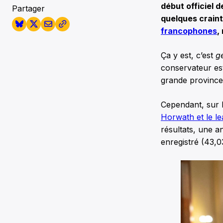
début officiel 
Partager
quelques craint
francophones
,
Ça y est, c’est
g
conservateur e
grande province 
Cependant, sur l
Horwath et le l
résultats, une an
enregistré (43,