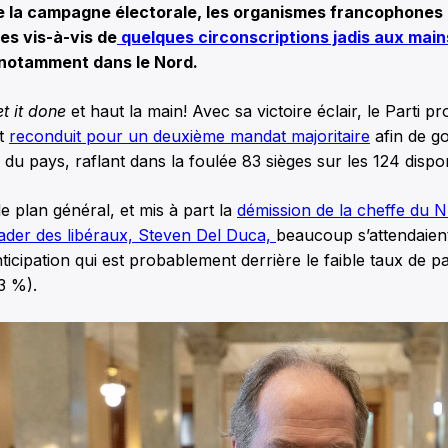
de la campagne électorale, les organismes francophone
es vis-à-vis de
quelques circonscriptions jadis aux main
 notamment dans le Nord.
et it done
et haut la main! Avec sa victoire éclair, le Parti pr
st
reconduit pour un deuxième mandat majoritaire
afin de g
du pays, raflant dans la foulée 83 sièges sur les 124 disp
e plan général, et mis à part la
démission de la cheffe du 
eader des libéraux, Steven Del Duca,
beaucoup s’attendaient
ticipation qui est probablement derrière le faible taux de pa
03 %).