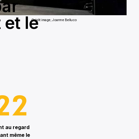
par
 et le
Crédit image; Joanne Belluco
ant au regard
vant même le