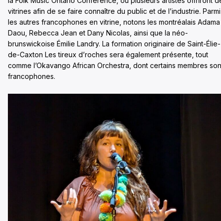
la Folk Music Ontario Conference, où plusieurs artistes offriront d
vitrines afin de se faire connaître du public et de l’industrie. Parmi
les autres francophones en vitrine, notons les montréalais Adama
Daou, Rebecca Jean et Dany Nicolas, ainsi que la néo-
brunswickoise Émilie Landry. La formation originaire de Saint-Élie-
de-Caxton Les tireux d’roches sera également présente, tout
comme l’Okavango African Orchestra, dont certains membres son
francophones.