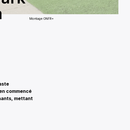
a
Montage ONFR+
aste
bien commencé
nants, mettant