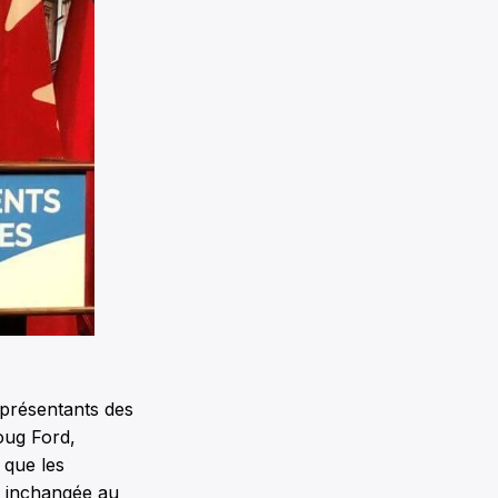
représentants des
oug Ford,
 que les
es inchangée au