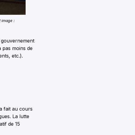
t image :
au gouvernement
ra pas moins de
ts, etc.).
a fait au cours
gues. La lutte
tif de 15