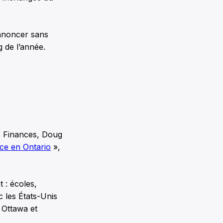
annoncer sans
g de l’année.
es Finances, Doug
nce en Ontario
»,
 : écoles,
c les États-Unis
 Ottawa et