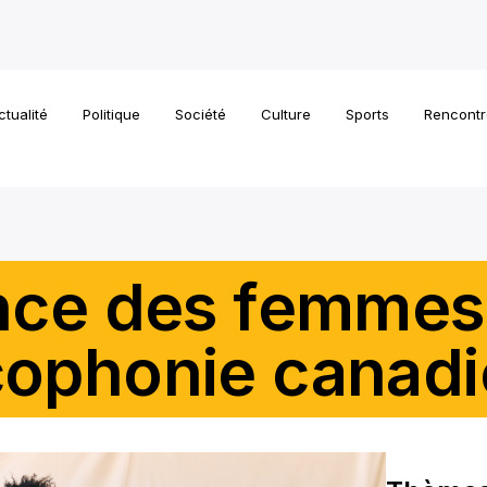
ctualité
Politique
Société
Culture
Sports
Rencontr
ance des femmes 
cophonie canad
a francophonie canadienne : droits des femmes, égalité des 