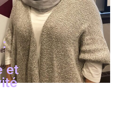
:
 et
ité