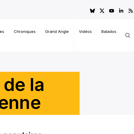
es
Chroniques
Grand Angle
Vidéos
Balados
de la
ienne
genres, leadership et engagement en contexte minoritaire.