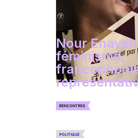
Nour Enayeh 
féminisme,
francophonie
représentativ
RENCONTRES
POLITIQUE