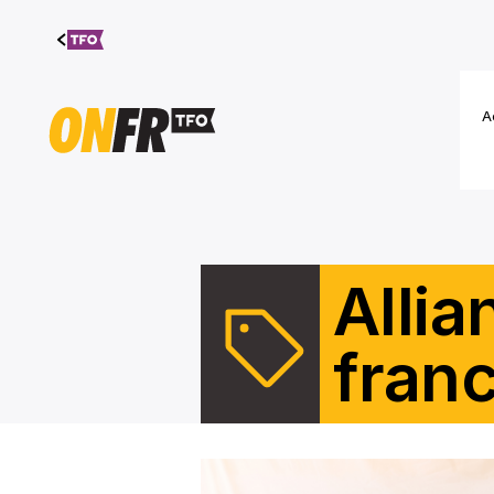
Aller au
contenu
A
Alli
fran
Rôle de l’Alliance des femmes de l