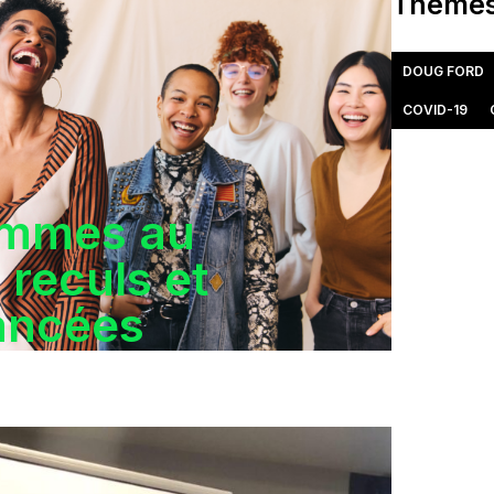
Thèmes
DOUG FORD
COVID-19
emmes au
 reculs et
ancées