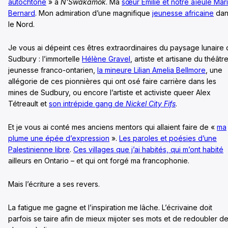
autochtone
» à
N’Swakamok
. Ma
sœur Émilie et notre aïeule Mar
Bernard
. Mon admiration d’une magnifique
jeunesse africaine
dan
le Nord.
Je vous ai dépeint ces êtres extraordinaires du paysage lunaire
Sudbury : l’immortelle
Hélène Gravel
, artiste et artisane du théâtr
jeunesse franco-ontarien,
la mineure Lilian Amelia Bellmore
, une
allégorie de ces pionnières qui ont osé faire carrière dans les
mines de Sudbury, ou encore l’artiste et activiste queer Alex
Tétreault et
son intrépide gang de
Nickel City Fifs
.
Et je vous ai conté mes anciens mentors qui allaient faire de «
ma
plume une épée d’expression
».
Les paroles et poésies d’une
Palestinienne libre
.
Ces villages que j’ai habités, qui m’ont habité
ailleurs en Ontario – et qui ont forgé ma francophonie.
Mais l’écriture a ses revers.
La fatigue me gagne et l’inspiration me lâche. L’écrivaine doit
parfois se taire afin de mieux mijoter ses mots et de redoubler d