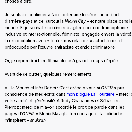
choses à dire.
Je souhaite continuer à faire briller une lumière sur ce bout
d’arrière-pays et ce, surtout la
Nickel City
– et notre place dans l
monde. Et je souhaite continuer à agiter pour une francophonie
inclusive et intersectionnelle, féministe, engagée envers la vérité
la réconciliation avec « toutes nos relations » autochtones et
préoccupée par l’œuvre antiraciste et antidiscriminatoire.
Or, je reprendrai bientôt ma plume à grands coups d’épée.
Avant de se quitter, quelques remerciements.
À Lila Mouch et Inès Rebei : C’est grâce à vous si
ONFR
a pris
conscience de mes écrits dans
mon blogue La Tourtière
– merci 
votre amitié et générosité. À Rudy Chabannes et Sébastien
Pierroz : merci de m’avoir accordé le droit de parole dans les
pages d’
ONFR
. À Monia Mazigh : ton courage et ta solidarité
m’inspirent –
shukran
.