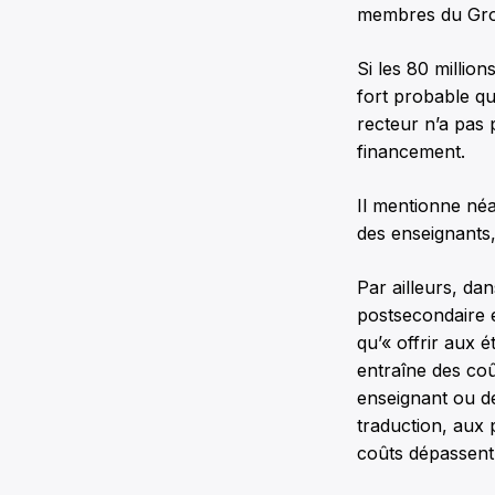
membres du Grou
Si les 80 million
fort probable qu
recteur n’a pas 
financement.
Il mentionne néa
des enseignants,
Par ailleurs, da
postsecondaire e
qu’« offrir aux
entraîne des coû
enseignant ou de
traduction, aux
coûts dépassent