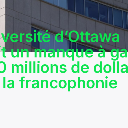
iversité d’Ottawa
it un manque à g
0 millions de doll
 la francophonie