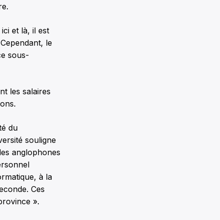
re.
 et là, il est
 Cependant, le
ce sous-
t les salaires
ions.
té du
ersité souligne
 des anglophones
ersonnel
ormatique, à la
seconde. Ces
province ».