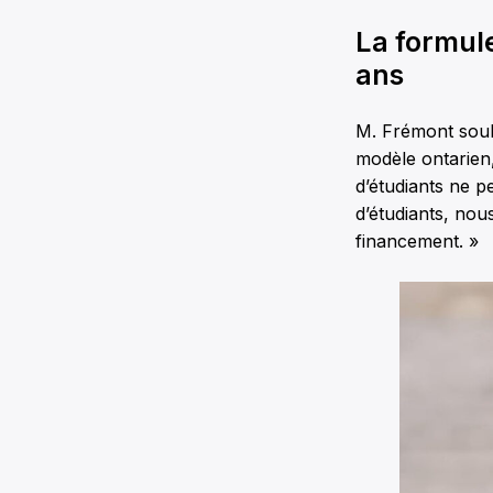
La formul
ans
M. Frémont souli
modèle ontarien
d’étudiants ne p
d’étudiants, no
financement. »