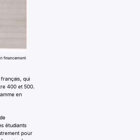
on financement
français, qui
tre 400 et 500.
gramme en
 de
es étudiants
utrement pour