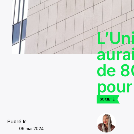
L’Un
aura
de 8
pour
SOCIÉTÉ
Publié le
06 mai 2024