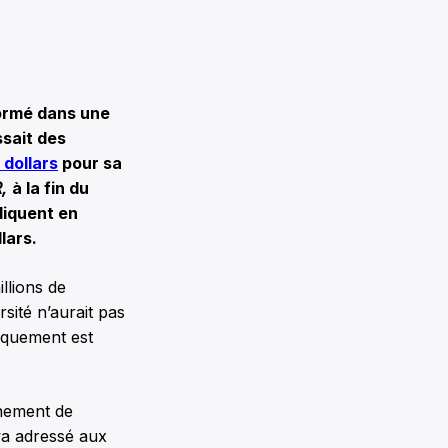
formé dans une
ssait des
 dollars
pour sa
R,
à la fin du
ndiquent en
lars.
llions de
sité n’aurait pas
anquement est
nement de
awa adressé aux