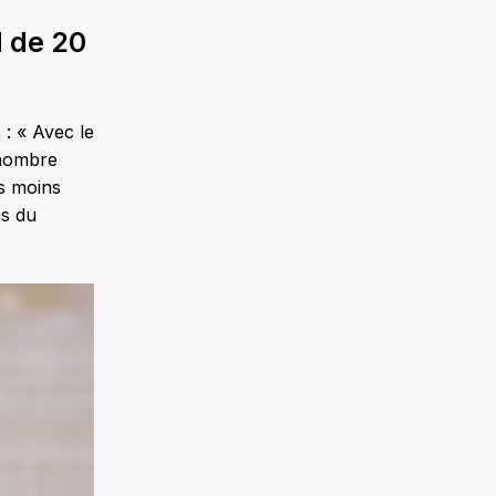
d de 20
 : « Avec le
 nombre
ns moins
ns du