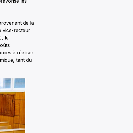
favorise les
provenant de la
e vice-recteur
, le
coûts
mies à réaliser
émique, tant du