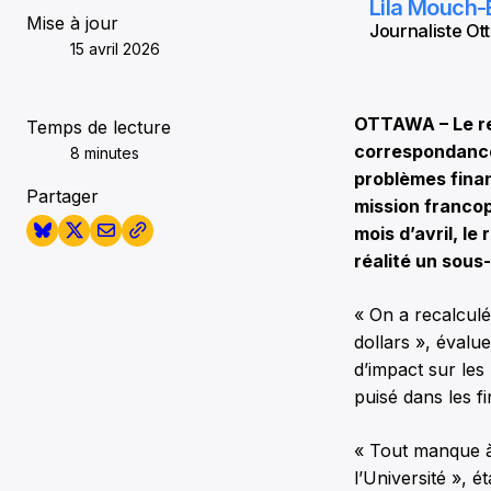
Lila Mouch-
Mise à jour
Journaliste Ott
15 avril 2026
OTTAWA – Le re
Temps de lecture
correspondance 
8 minutes
problèmes fina
Partager
mission franco
mois d’avril, le
réalité un sous
« On a recalculé
dollars », évalu
d’impact sur les
puisé dans les fi
« Tout manque à
l’Université », é