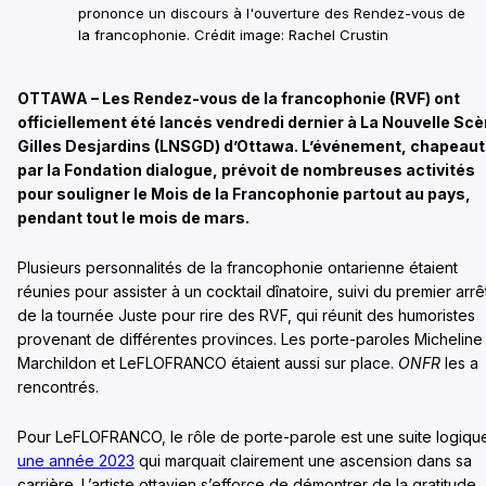
prononce un discours à l'ouverture des Rendez-vous de
la francophonie. Crédit image: Rachel Crustin
OTTAWA – Les Rendez-vous de la francophonie (RVF) ont
officiellement été lancés vendredi dernier à La Nouvelle Sc
Gilles Desjardins (LNSGD) d’Ottawa. L’événement, chapeau
par la Fondation dialogue, prévoit de nombreuses activités
pour souligner le Mois de la Francophonie partout au pays,
pendant tout le mois de mars.
Plusieurs personnalités de la francophonie ontarienne étaient
réunies pour assister à un cocktail dînatoire, suivi du premier arrê
de la tournée Juste pour rire des RVF, qui réunit des humoristes
provenant de différentes provinces. Les porte-paroles Micheline
Marchildon et LeFLOFRANCO étaient aussi sur place.
ONFR
les a
rencontrés.
Pour LeFLOFRANCO, le rôle de porte-parole est une suite logiqu
une année 2023
qui marquait clairement une ascension dans sa
carrière. L’artiste ottavien s’efforce de démontrer de la gratitude