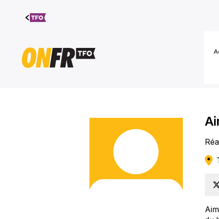
Aller au
contenu
A
A
Réa
Bas
à
Aim