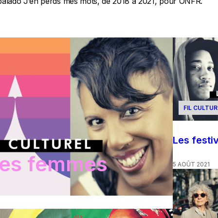
balado J’en perds mes mots, de 2018 à 2021, pour ONFR.
FIL CULTUR
Les festi
les femmes
5 AOÛT 2021