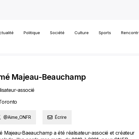
ctualité
Politique
Société
Culture
Sports
Rencontr
imé Majeau-Beauchamp
lisateur-associé
é
Toronto
@Aime_ONFR
Écrire
é Majeau-Baeauchamp a été réalisateur-associé et créateur