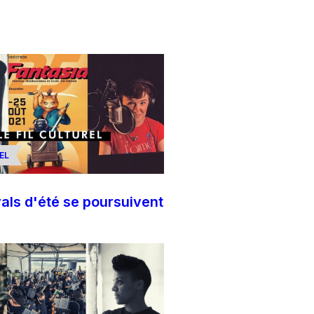
EL
vals d'été se poursuivent