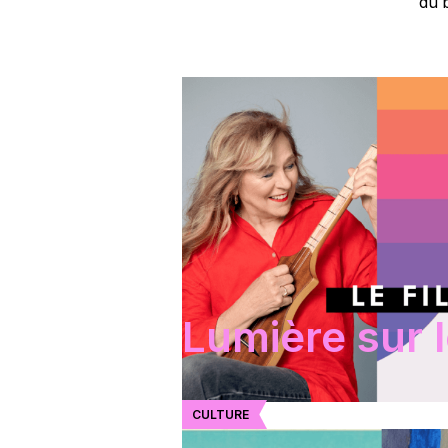
du 
Lumière sur 
CULTURE