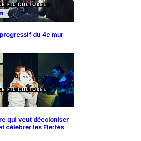
EL
 progressif du 4e mur
1
re qui veut décoloniser
 et célébrer les Fiertés