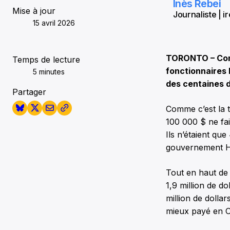
Inès Rebei
Mise à jour
Journaliste | i
15 avril 2026
TORONTO – Comm
Temps de lecture
fonctionnaires 
5 minutes
des centaines 
Partager
Comme c’est la t
100 000 $ ne fai
Ils n’étaient qu
gouvernement H
Tout en haut de 
1,9 million de d
million de dolla
mieux payé en O