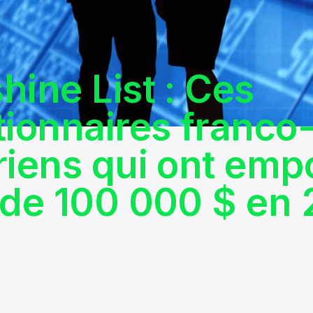
hine List : Ces
tionnaires franco
riens qui ont em
 de 100 000 $ en