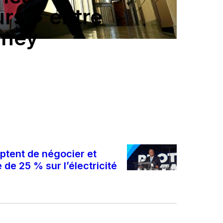
urs » entre
rney
eptent de négocier et
 de 25 % sur l’électricité