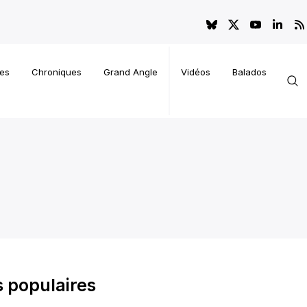
es
Chroniques
Grand Angle
Vidéos
Balados
, populisme, décisions controversées, et répercussions sur l
 populaires