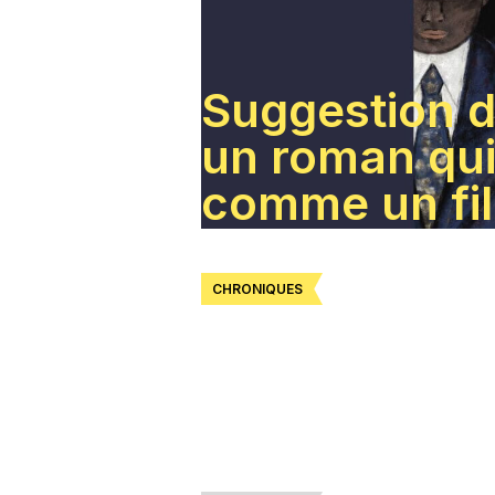
Suggestion de
un roman qui 
comme un fi
CHRONIQUES