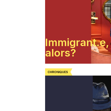
Immigrant.e,
alors?
CHRONIQUES