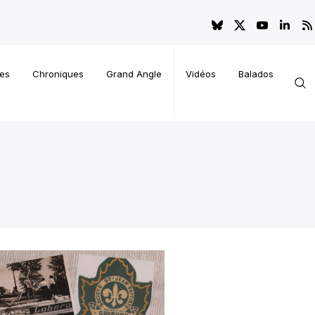
es
Chroniques
Grand Angle
Vidéos
Balados