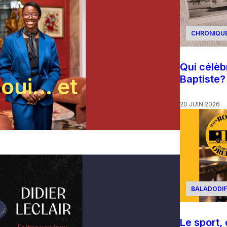
CHRONIQU
Qui célèb
Baptiste?
 oui… et
20 JUIN 2026
BALADODIF
Le sport,