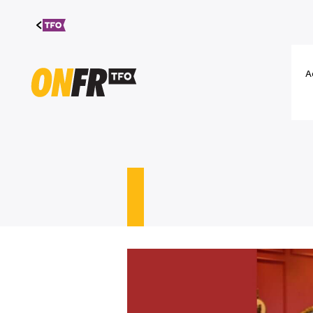
Aller au
contenu
A