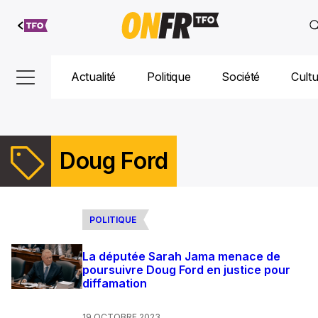
Aller au
contenu
Actualité
Politique
Société
Cult
Doug Ford
Actualités et décisions de Doug Ford : premier ministre de l’Ontario
POLITIQUE
La députée Sarah Jama menace de
poursuivre Doug Ford en justice pour
diffamation
19 OCTOBRE 2023